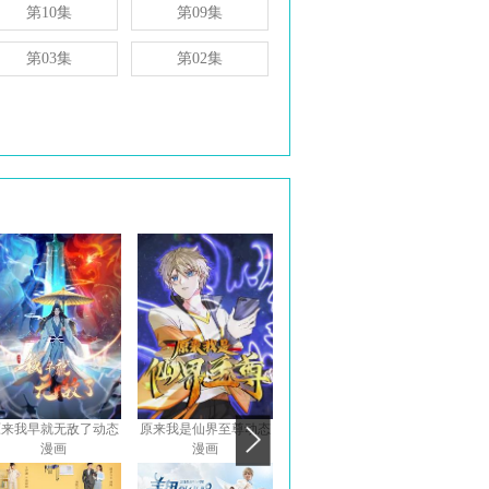
第10集
第09集
第03集
第02集
原来我早就无敌了动态
原来我是仙界至尊动态
原来是老师啊！
原来是老
漫画
漫画