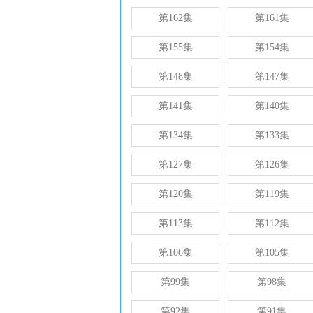
第162集
第161集
第155集
第154集
第148集
第147集
第141集
第140集
第134集
第133集
第127集
第126集
第120集
第119集
第113集
第112集
第106集
第105集
第99集
第98集
第92集
第91集