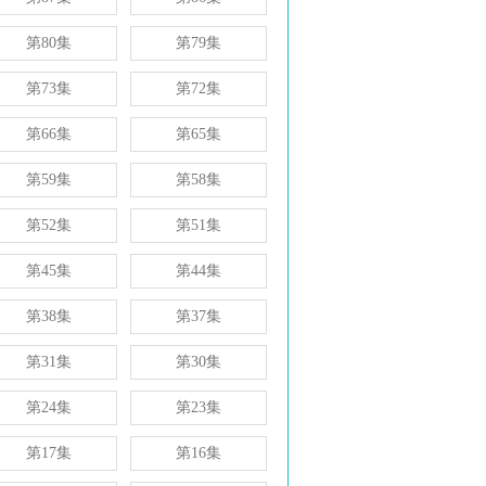
第80集
第79集
第73集
第72集
第66集
第65集
第59集
第58集
第52集
第51集
第45集
第44集
第38集
第37集
第31集
第30集
第24集
第23集
第17集
第16集