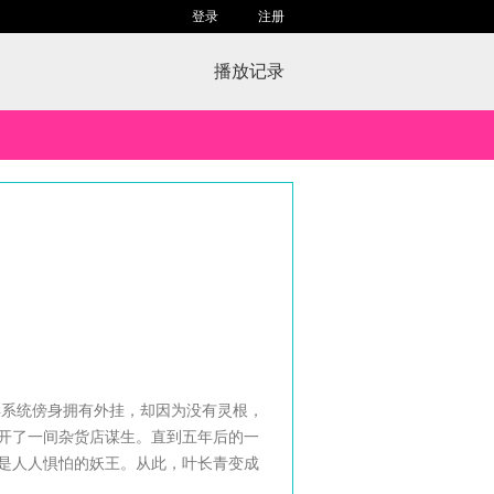
登录
注册
播放记录
样系统傍身拥有外挂，却因为没有灵根，
开了一间杂货店谋生。直到五年后的一
是人人惧怕的妖王。从此，叶长青变成