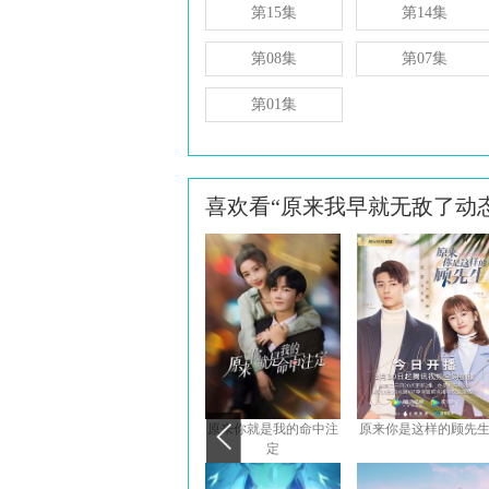
第15集
第14集
第08集
第07集
第01集
喜欢看“原来我早就无敌了动
派动态漫
诡异游戏：我靠亿万功
原来你就是我的命中注
原来你是这样的顾先
季
德氪通关动态漫画
定