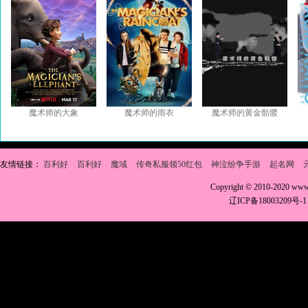
魔术师的大象
魔术师的雨衣
魔术师的黄金骷髅
友情链接：
百利好
百利好
魔域
传奇私服领50红包
神泣纷争手游
起名网
Copyright © 2010-2020 w
辽ICP备18003209号