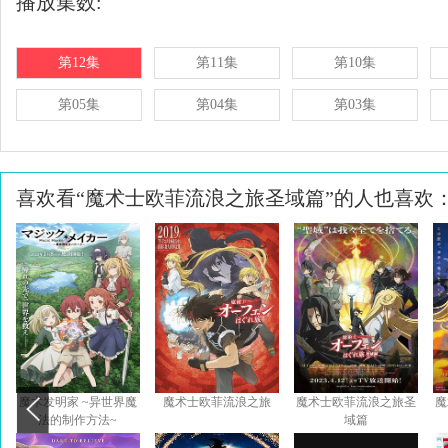
播放集数:
第12集
第11集
第10集
第05集
第04集
第03集
喜欢看“魔术士欧菲流浪之旅圣域篇”的人也喜欢
魔术发明家 ~异世界魔
魔术士欧菲流浪之旅
魔术士欧菲流浪之旅圣
魔
法的制作方法~
域篇