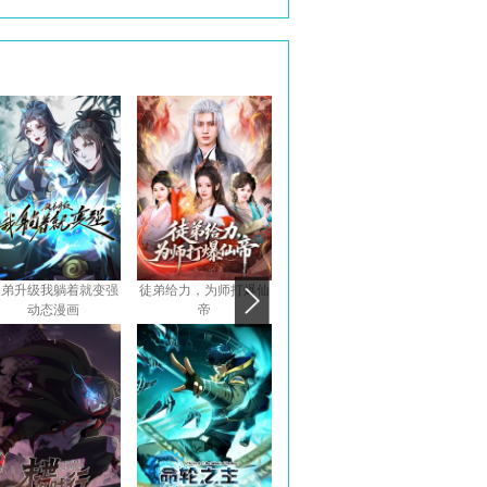
徒弟升级我躺着就变强
徒弟给力，为师打爆仙
鲲吞天下动态漫画
魔临
动态漫画
帝