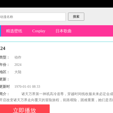
精选壁纸
Cosplay
日本歌曲
24
类型：
动作
年份：
2024
地区：
大陆
更新：
更新时
1970-01-01 08:33
间：
简介：
诸天万界第一神祇高冷道尊，穿越时间线收服未来必定会成
开启改变诸天万界走向覆灭的冒险旅程，前路艰险，困难重重，她们是否
立即播放