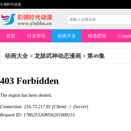
引领时代动漫
首页
行业资讯
动画大全
精选壁纸
Cospl
动画大全
>
龙脉武神动态漫画
>
第49集