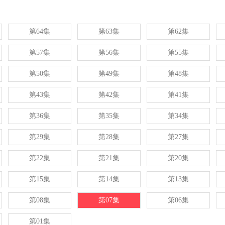
第64集
第63集
第62集
第57集
第56集
第55集
第50集
第49集
第48集
第43集
第42集
第41集
第36集
第35集
第34集
第29集
第28集
第27集
第22集
第21集
第20集
第15集
第14集
第13集
第08集
第07集
第06集
第01集