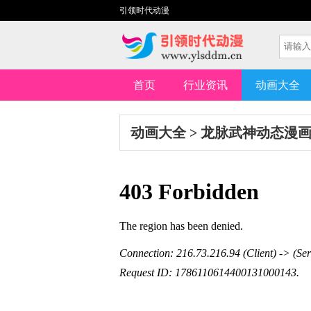
引领时代动漫
首页
行业资讯
动画大全
动画大全
>
龙脉武神动态漫