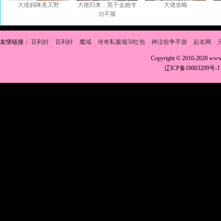
大佬妈咪美又野
大佬归来，黑千金她专
大佬攻略
治不服
友情链接：
百利好
百利好
魔域
传奇私服领50红包
神泣纷争手游
起名网
Copyright © 2010-2020 w
辽ICP备18003209号