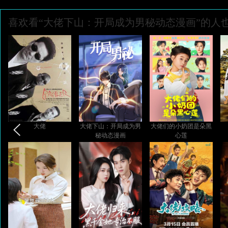
喜欢看“大佬下山：开局成为男秘动态漫画”的人
大佬
大佬下山：开局成为男
大佬们的小奶团是朵黑
秘动态漫画
心莲