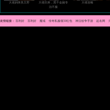
大佬妈咪美又野
大佬归来，黑千金她专
大佬攻略
治不服
友情链接：
百利好
百利好
魔域
传奇私服领50红包
神泣纷争手游
起名网