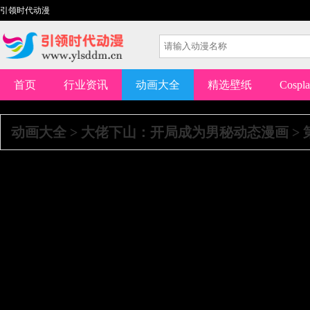
引领时代动漫
首页
行业资讯
动画大全
精选壁纸
Cospl
动画大全
>
大佬下山：开局成为男秘动态漫画
>