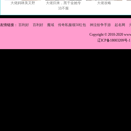
大佬妈咪美又野
大佬归来，黑千金她专
大佬攻略
治不服
友情链接：
百利好
百利好
魔域
传奇私服领50红包
神泣纷争手游
起名网
Copyright © 2010-2020 w
辽ICP备18003209号